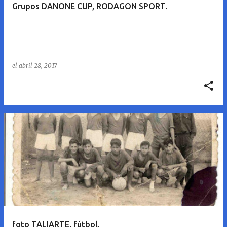
Grupos DANONE CUP, RODAGON SPORT.
a
d
a
s
el
abril 28, 2017
foto TALIARTE, fútbol.