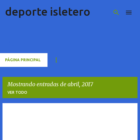
deporte isletero
Ir al contenido principal
Páginas
PÁGINA PRINCIPAL
Mostrando entradas de abril, 2017
VER TODO
E
n
t
r